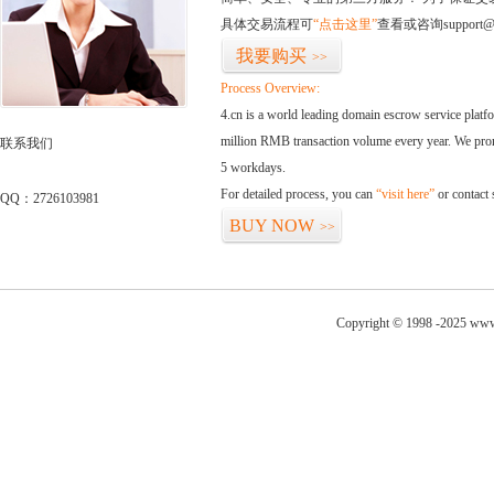
具体交易流程可
“点击这里”
查看或咨询support@
我要购买
>>
Process Overview:
4.cn is a world leading domain escrow service plat
million RMB transaction volume every year. We promi
联系我们
5 workdays.
For detailed process, you can
“visit here”
or contact
QQ：2726103981
BUY NOW
>>
Copyright © 1998 -2025 www