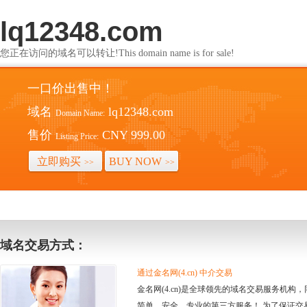
lq12348.com
您正在访问的域名可以转让!This domain name is for sale!
一口价出售中！
域名
lq12348.com
Domain Name:
售价
CNY 999.00
Listing Price:
立即购买
BUY NOW
>>
>>
域名交易方式：
通过金名网(4.cn) 中介交易
金名网(4.cn)是全球领先的域名交易服务机
简单、安全、专业的第三方服务！ 为了保证交